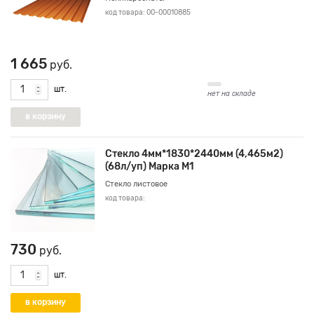
код товара: 00-00010885
1 665
руб.
шт.
нет на складе
Стекло 4мм*1830*2440мм (4,465м2)
(68л/уп) Марка М1
Стекло листовое
код товара:
730
руб.
шт.