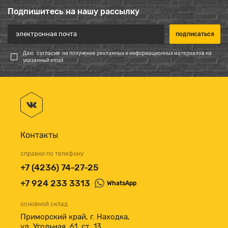
Подпишитесь на нашу рассылку
Даю
согласие
на получение рекламных и информационных материалов на
указанный email
Контакты
справки по телефону
+7 (4236) 74-27-25
+7 924 233 3313
WhatsApp
основной склад
Приморский край, г. Находка,
ул. Угольная, 61, ст. 13