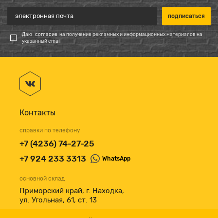
Даю
согласие
на получение рекламных и информационных материалов на
указанный email
Контакты
справки по телефону
+7 (4236) 74-27-25
+7 924 233 3313
WhatsApp
основной склад
Приморский край, г. Находка,
ул. Угольная, 61, ст. 13
принимаем к оплате