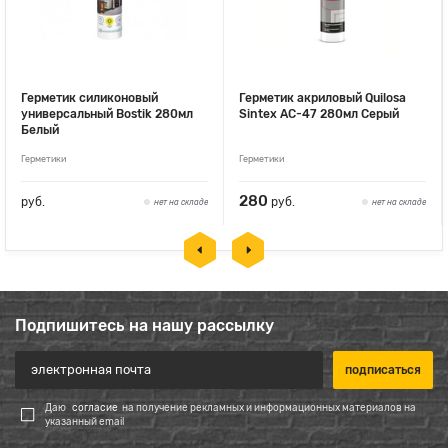
Герметик силиконовый
Герметик акриловый Quilosa
универсальный Bostik 280мл
Sintex AC-47 280мл Серый
Белый
Герметики
Герметики
280
руб.
руб.
нет на складе
нет на складе
Подпишитесь на нашу рассылку
Даю
согласие
на получение рекламных и информационных материалов на
указанный email