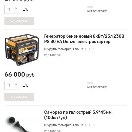
шт.
нет на складе
Генератор бензиновый 8кВт/25л 230В
PS 80 EA Denzel электростартер
Шурупы/саморезы по ГКЛ, ГВЛ
код товара:
66 000
руб.
шт.
нет на складе
Саморез по гвл острый 3,9*45мм
(100шт/уп)
Шурупы/саморезы по ГКЛ, ГВЛ
код товара: