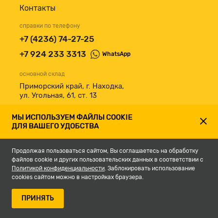
Контакты
справки по телефону
+7 (4236) 74-27-25
+7 924 233 3313
WhatsApp
основной склад
Приморский край, г. Находка,
ул. Угольная, 61, ст. 13
принимаем к оплате
МЫ ИСПОЛЬЗУЕМ ФАЙЛЫ COOKIE
ДЛЯ ВАШЕГО УДОБСТВА
Продолжая пользоваться сайтом, Вы соглашаетесь на обработку
файлов cookie и других пользовательских данных в соответствии с
Политикой конфиденциальности
. Заблокировать использование
cookies сайтом можно в настройках браузера.
© 2007-2026, Магазин строительных материалов СКЛАД13.РФ.
ПРИНЯТЬ
Разработка сайта -
студия Кефирок