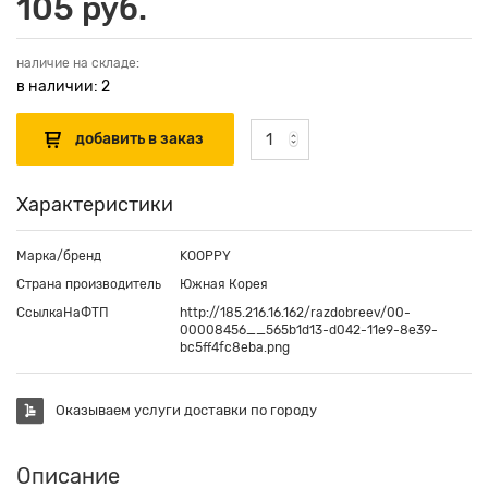
105 руб.
наличие на складе:
в наличии: 2
Характеристики
Марка/бренд
KOOPPY
Страна производитель
Южная Корея
СсылкаНаФТП
http://185.216.16.162/razdobreev/00-
00008456__565b1d13-d042-11e9-8e39-
bc5ff4fc8eba.png
Оказываем услуги доставки по городу
Описание