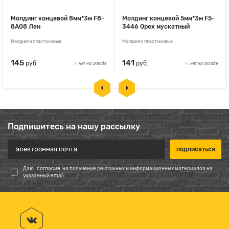
Молдинг концевой 8мм*3м F8-
Молдинг концевой 5мм*3м F5-
8А08 Лен
3446 Орех мускатный
Молдинги пластиковые
Молдинги пластиковые
145
141
руб.
руб.
нет на складе
нет на складе
Подпишитесь на нашу рассылку
Даю
согласие
на получение рекламных и информационных материалов на
указанный email