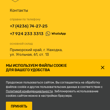
Контакты
справки по телефону
+7 (4236) 74-27-25
+7 924 233 3313
WhatsApp
основной склад
Приморский край, г. Находка,
ул. Угольная, 61, ст. 13
принимаем к оплате
МЫ ИСПОЛЬЗУЕМ ФАЙЛЫ COOKIE
ДЛЯ ВАШЕГО УДОБСТВА
Продолжая пользоваться сайтом, Вы соглашаетесь на обработку
файлов cookie и других пользовательских данных в соответствии с
Политикой конфиденциальности
. Заблокировать использование
cookies сайтом можно в настройках браузера.
© 2007-2026, Магазин строительных материалов СКЛАД13.РФ.
ПРИНЯТЬ