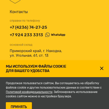
Контакты
справки по телефону
+7 (4236) 74-27-25
+7 924 233 3313
WhatsApp
основной склад
Приморский край, г. Находка,
ул. Угольная, 61, ст. 13
принимаем к оплате
МЫ ИСПОЛЬЗУЕМ ФАЙЛЫ COOKIE
ДЛЯ ВАШЕГО УДОБСТВА
Продолжая пользоваться сайтом, Вы соглашаетесь на обработку
файлов cookie и других пользовательских данных в соответствии с
Политикой конфиденциальности
. Заблокировать использование
cookies сайтом можно в настройках браузера.
© 2007-2026, Магазин строительных материалов СКЛАД13.РФ.
ПРИНЯТЬ