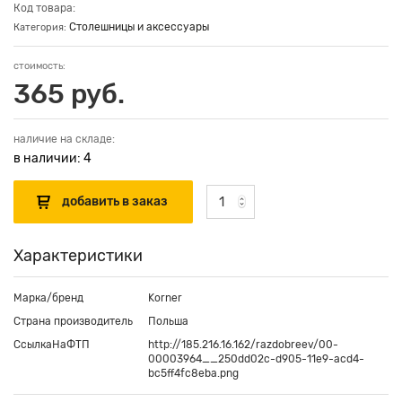
Код товара:
Столешницы и аксессуары
Категория:
стоимость:
365 руб.
наличие на складе:
в наличии: 4
Характеристики
Марка/бренд
Korner
Страна производитель
Польша
СсылкаНаФТП
http://185.216.16.162/razdobreev/00-
00003964__250dd02c-d905-11e9-acd4-
bc5ff4fc8eba.png