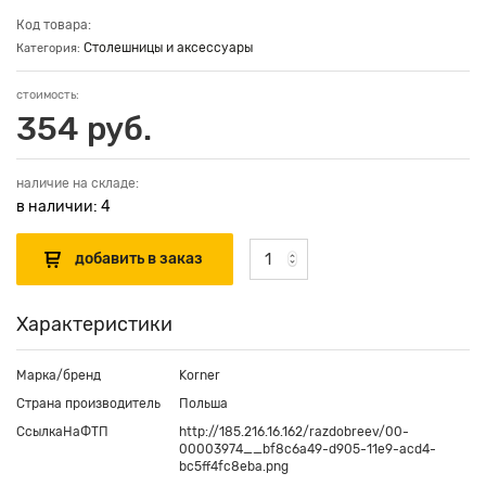
Код товара:
Столешницы и аксессуары
Категория:
стоимость:
354 руб.
наличие на складе:
в наличии: 4
Характеристики
Марка/бренд
Korner
Страна производитель
Польша
СсылкаНаФТП
http://185.216.16.162/razdobreev/00-
00003974__bf8c6a49-d905-11e9-acd4-
bc5ff4fc8eba.png