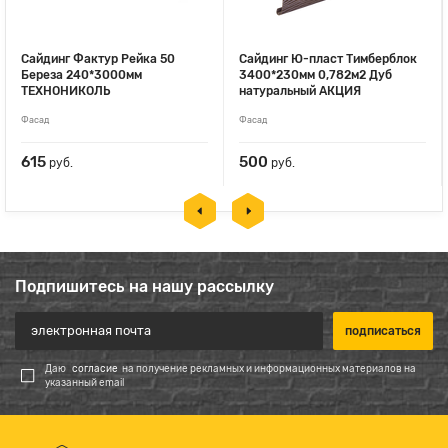
Сайдинг Фактур Рейка 50
Сайдинг Ю-пласт Тимберблок
Береза 240*3000мм
3400*230мм 0,782м2 Дуб
ТЕХНОНИКОЛЬ
натуральный АКЦИЯ
Фасад
Фасад
615
500
руб.
руб.
Подпишитесь на нашу рассылку
Даю
согласие
на получение рекламных и информационных материалов на
указанный email