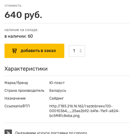
стоимость:
640 руб.
наличие на складе:
в наличии: 60
Характеристики
Марка/бренд
Ю-пласт
Страна производитель
Беларусь
Назначение
Сайдинг
СсылкаНаФТП
http://185.216.16.162/razdobreev/00-
00010364__25ae2b92-b41e-11e9-a824-
bc5ff4fc8eba.png
Оказываем услуги доставки по городу