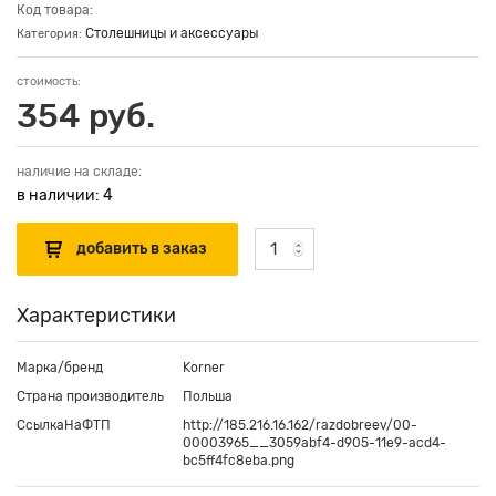
Код товара:
Столешницы и аксессуары
Категория:
стоимость:
354 руб.
наличие на складе:
в наличии: 4
Характеристики
Марка/бренд
Korner
Страна производитель
Польша
СсылкаНаФТП
http://185.216.16.162/razdobreev/00-
00003965__3059abf4-d905-11e9-acd4-
bc5ff4fc8eba.png