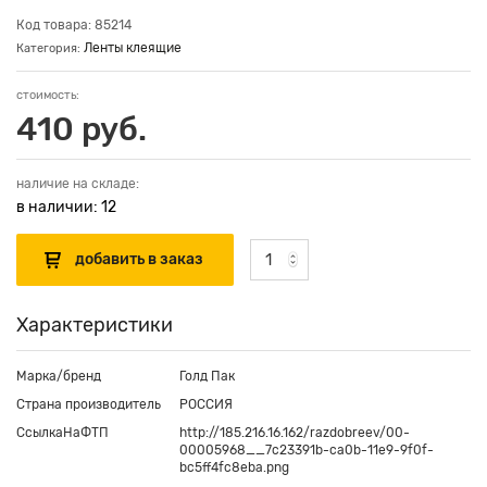
Код товара: 85214
Ленты клеящие
Категория:
стоимость:
410 руб.
наличие на складе:
в наличии: 12
Характеристики
Марка/бренд
Голд Пак
Страна производитель
РОССИЯ
СсылкаНаФТП
http://185.216.16.162/razdobreev/00-
00005968__7c23391b-ca0b-11e9-9f0f-
bc5ff4fc8eba.png