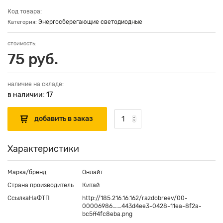
Код товара:
Энергосберегающие светодиодные
Категория:
стоимость:
75 руб.
наличие на складе:
в наличии: 17
Характеристики
Марка/бренд
Онлайт
Страна производитель
Китай
СсылкаНаФТП
http://185.216.16.162/razdobreev/00-
00006986__443d4ee3-0428-11ea-8f2a-
bc5ff4fc8eba.png