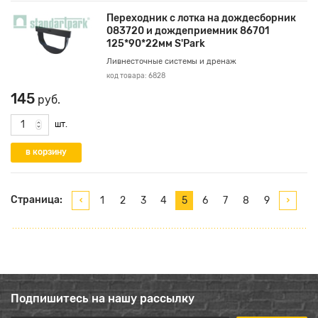
Переходник с лотка на дождесборник
083720 и дождеприемник 86701
125*90*22мм S'Park
Ливнесточные системы и дренаж
код товара: 6828
145
руб.
шт.
Страница:
1
2
3
4
5
6
7
8
9
Подпишитесь на нашу рассылку