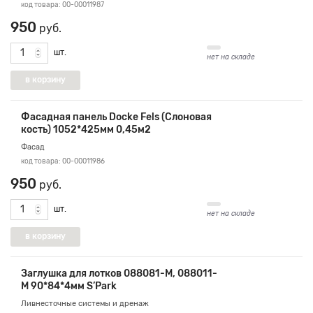
код товара: 00-00011987
950
руб.
шт.
нет на складе
Фасадная панель Docke Fels (Слоновая
кость) 1052*425мм 0,45м2
Фасад
код товара: 00-00011986
950
руб.
шт.
нет на складе
Заглушка для лотков 088081-M, 088011-
M 90*84*4мм S’Park
Ливнесточные системы и дренаж