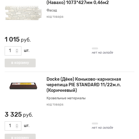
(Навахо) 1073*427мм 0,46м2
Фасад
код товара:
1 015
руб.
шт.
нет на складе
Docke (Дёке) Коньково-карнизная
черепица PIE STANDARD 11/22м.п.
(Коричневый)
Кровельные материалы
код товара:
3 325
руб.
шт.
нет на складе