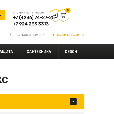
0
справки по телефону
+7 (4236) 74-27-25
+7 924 233 3313
Связаться
с нами
наши
магазины
АЩИТА
САНТЕХНИКА
СЕЗОН
КС