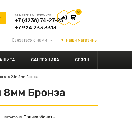
0
справки по телефону
+7 (4236) 74-27-25
+7 924 233 3313
Связаться
с нами
наши
магазины
АЩИТА
САНТЕХНИКА
СЕЗОН
оната 2,1м 8мм Бронза
м 8мм Бронза
Поликарбонаты
Категория: