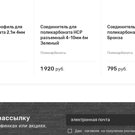
рофиль для
Соединитель для
Соединитель
та 2,1м 4мм
поликарбоната НСР
поликарбона
разъемный 4-10мм 6м
Бронза
Зеленый
Поликарбонаты
Поликарбонаты
1 920
795
руб.
руб.
рассылку
овинках или акциях.
Даю
согласие
на получение рекла