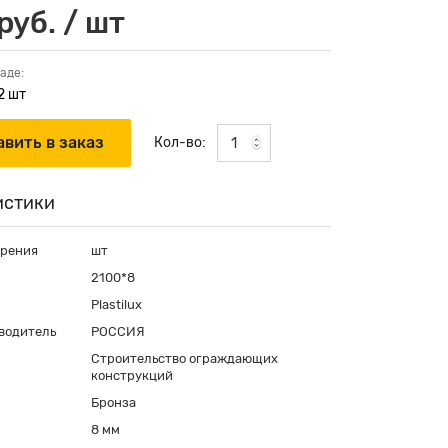
руб. / шт
аде:
2 шт
Кол-во:
истики
ерения
шт
2100*8
Plastilux
водитель
РОССИЯ
Строительство ограждающих
конструкций
Бронза
8 мм