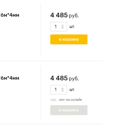
4 485
*6м*4мм
руб.
шт.
4 485
*6м*4мм
руб.
шт.
нет на складе