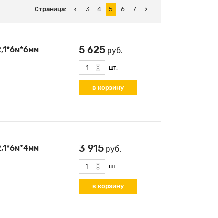
Страница:
3
4
5
6
7
5 625
2,1*6м*6мм
руб.
шт.
3 915
2,1*6м*4мм
руб.
шт.