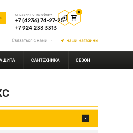
0
справки по телефону
+7 (4236) 74-27-25
+7 924 233 3313
Связаться
с нами
наши
магазины
АЩИТА
САНТЕХНИКА
СЕЗОН
КС