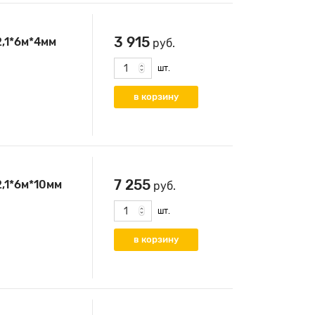
3 915
2,1*6м*4мм
руб.
шт.
7 255
2,1*6м*10мм
руб.
шт.