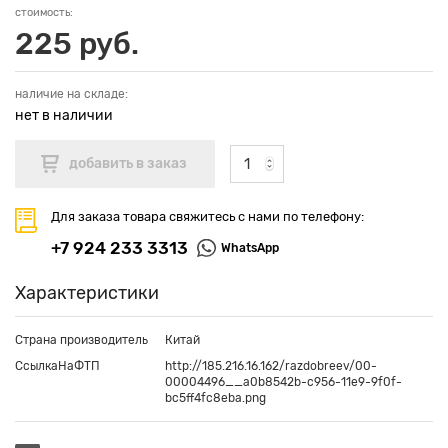
стоимость:
225 руб.
наличие на складе:
нет в наличии
Для заказа товара свяжитесь с нами по телефону:
+7 924 233 3313
WhatsApp
Характеристики
Страна производитель
Китай
СсылкаНаФТП
http://185.216.16.162/razdobreev/00-
00004496__a0b8542b-c956-11e9-9f0f-
bc5ff4fc8eba.png