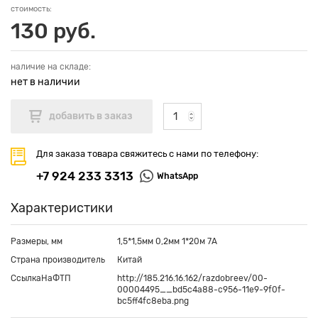
стоимость:
130 руб.
наличие на складе:
нет в наличии
Для заказа товара свяжитесь с нами по телефону:
+7 924 233 3313
WhatsApp
Характеристики
Размеры, мм
1,5*1,5мм 0,2мм 1*20м 7А
Страна производитель
Китай
СсылкаНаФТП
http://185.216.16.162/razdobreev/00-
00004495__bd5c4a88-c956-11e9-9f0f-
bc5ff4fc8eba.png