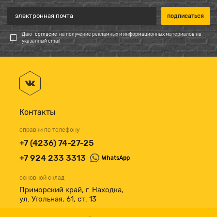
Даю
согласие
на получение рекламных и информационных материалов на
указанный email
Контакты
справки по телефону
+7 (4236) 74-27-25
+7 924 233 3313
WhatsApp
основной склад
Приморский край, г. Находка,
ул. Угольная, 61, ст. 13
принимаем к оплате