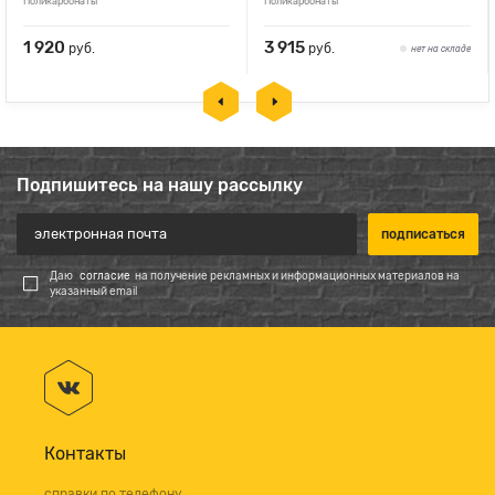
Поликарбонаты
Поликарбонаты
1 920
3 915
руб.
руб.
нет на складе
Подпишитесь на нашу рассылку
Даю
согласие
на получение рекламных и информационных материалов на
указанный email
Контакты
справки по телефону