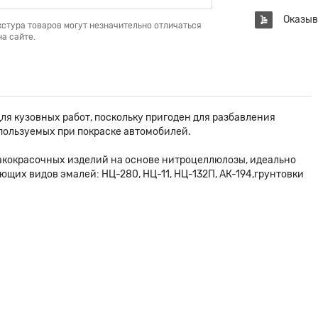
Оказыв
кстура товаров могут незначительно отличаться
а сайте.
ля кузовных работ, поскольку пригоден для разбавления
пользуемых при покраске автомобилей.
акокрасочных изделий на основе нитроцеллюлозы, идеально
ющих видов эмалей: НЦ-280, НЦ-11, НЦ-132П, АК-194,грунтовки