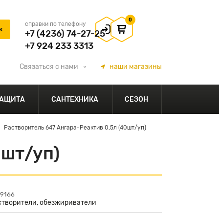
0
справки по телефону
+7 (4236) 74-27-25
+7 924 233 3313
Связаться
с нами
наши
магазины
АЩИТА
САНТЕХНИКА
СЕЗОН
Растворитель 647 Ангара-Реактив 0,5л (40шт/уп)
0шт/уп)
29166
створители, обезжириватели