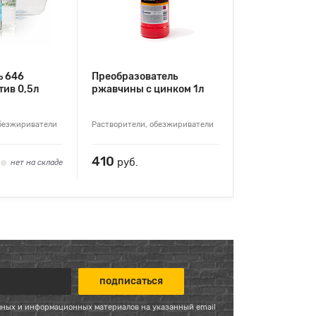
ь 646
Преобразователь
тив 0,5л
ржавчины с цинком 1л
обезжириватели
Растворители, обезжириватели
410
руб.
нет на складе
мных и информационных материалов на указанный email