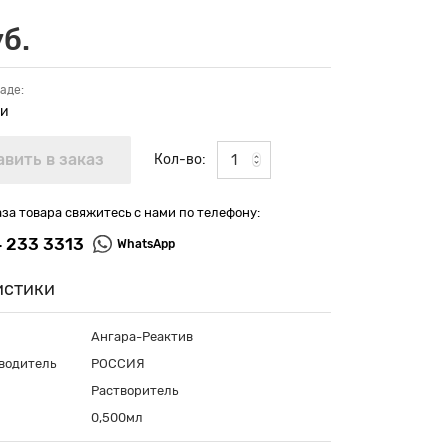
уб.
аде:
ии
Кол-во:
аза товара свяжитесь с нами по телефону:
4 233 3313
WhatsApp
истики
Ангара-Реактив
водитель
РОССИЯ
Растворитель
0,500мл