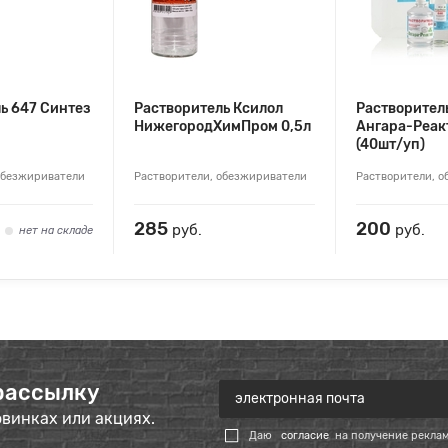
ь 647 Синтез
Растворитель Ксилол
Растворител
НижегородХимПром 0,5л
Ангара-Реак
(40шт/уп)
обезжириватели
Растворители, обезжириватели
Растворители, 
285
200
руб.
руб.
нет на складе
рассылку
овинках или акциях.
Даю
согласие
на получение рекла