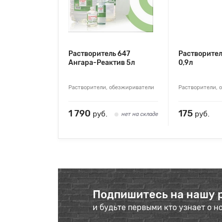
Растворитель 647
Растворител
Ангара-Реактив 5л
0,9л
Растворители, обезжириватели
Растворители, 
1 790
175
руб.
руб.
нет на складе
Подпишитесь на нашу 
и будьте первыми кто узнает о н