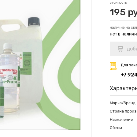
стоимость:
195 р
наличие на скл
нет в налич
Для зак
+7 92
Характер
Марка/бренд
Страна произ
Назначение
Объем