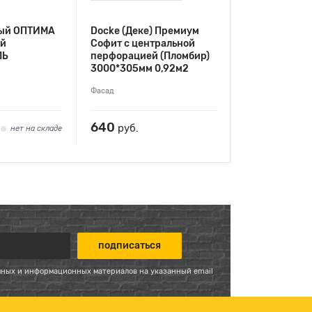
ный ОПТИМА
Docke (Деке) Премиум
ый
Софит с центральной
ЛЬ
перфорацией (Пломбир)
3000*305мм 0,92м2
Фасад
640
руб.
нет на складе
мных и информационных материалов на указанный email