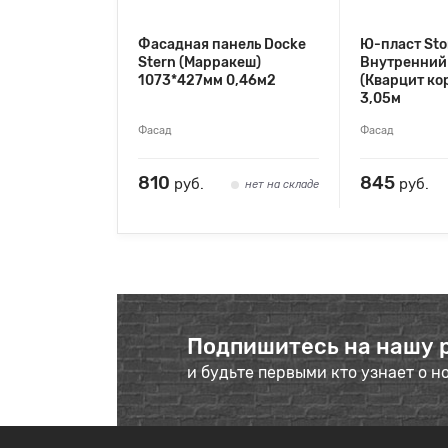
Фасадная панель Docke
Ю-пласт St
Stern (Марракеш)
Внутренний 
1073*427мм 0,46м2
(Кварцит ко
3,05м
Фасад
Фасад
810
845
руб.
руб.
нет на складе
Подпишитесь на нашу 
и будьте первыми кто узнает о н