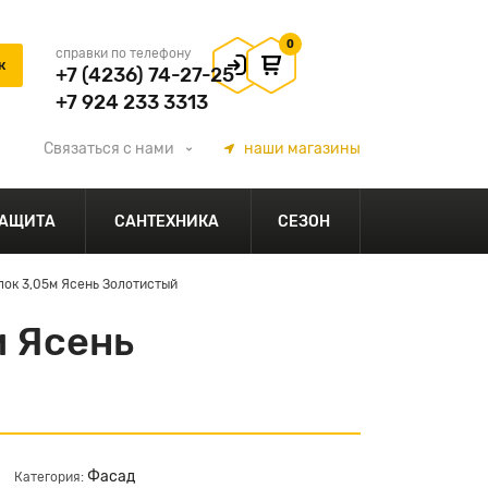
0
справки по телефону
+7 (4236) 74-27-25
+7 924 233 3313
Связаться
с нами
наши
магазины
АЩИТА
САНТЕХНИКА
СЕЗОН
ок 3,05м Ясень Золотистый
 Ясень
Фасад
Категория: