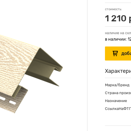
стоимость:
1 210 
наличие на скл
в наличии: 1
Характер
Марка/бренд
Страна произ
Назначение
СсылкаНаФТ