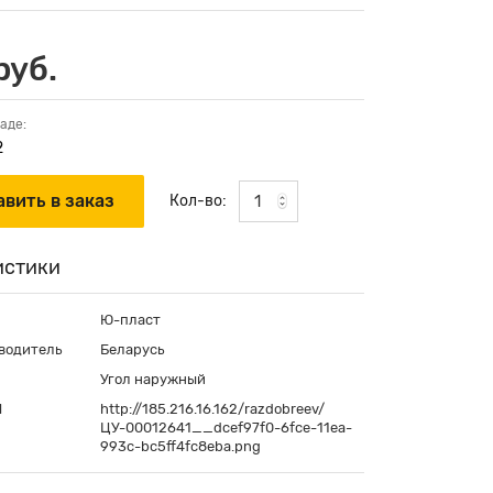
руб.
аде:
2
Кол-во:
истики
Ю-пласт
водитель
Беларусь
Угол наружный
П
http://185.216.16.162/razdobreev/
ЦУ-00012641__dcef97f0-6fce-11ea-
993c-bc5ff4fc8eba.png