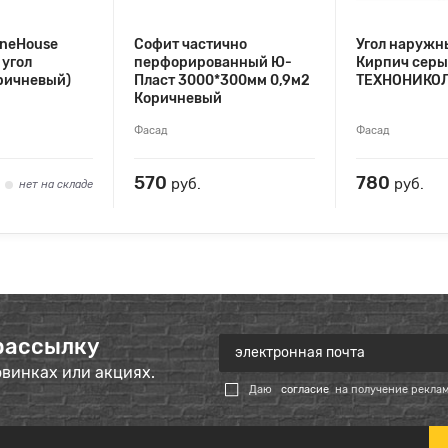
oneHouse
Софит частично
Угол наруж
угол
перфорированный Ю-
Кирпич сер
ричневый)
Пласт 3000*300мм 0,9м2
ТЕХНОНИКО
Коричневый
Фасад
Фасад
570
780
руб.
руб.
нет на складе
рассылку
овинках или акциях.
Даю
согласие
на получение рекла