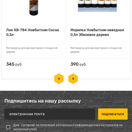
Лак ХВ-784 Новбытхим Сосна
Морилка Новбытхим неводная
0,5л
0,5л Эбеновое дерево
Материалы для декоративного покрытия
Материалы для декоративного покрытия
дерева
дерева
345
390
руб.
руб.
Подпишитесь на нашу рассылку
Даю
согласие
на получение рекламных и информационных материалов на
указанный email