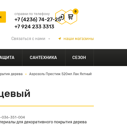
0
справки по телефону
+7 (4236) 74-27-25
+7 924 233 3313
Связаться
с нами
наши
магазины
АЩИТА
САНТЕХНИКА
СЕЗОН
крытия дерева
Аэрозоль Престиж 520мл Лак Яхтный
нцевый
1-036-351-004
териалы для декоративного покрытия дерева