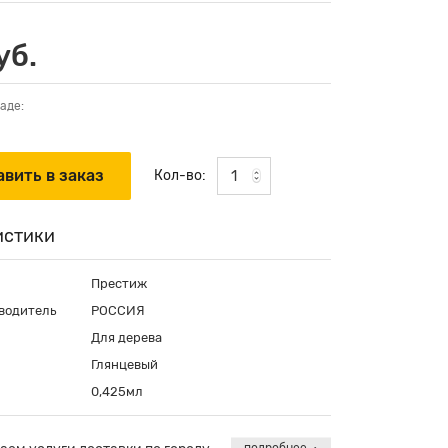
уб.
аде:
Кол-во:
истики
Престиж
водитель
РОССИЯ
Для дерева
Глянцевый
0,425мл