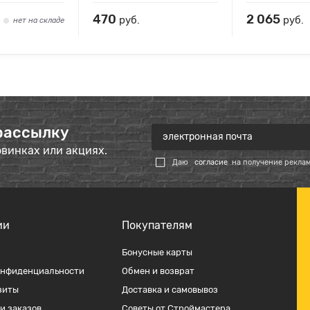
470
2 065
руб.
руб.
нет на складе
рассылку
овинках или акциях.
Даю
согласие
на получение рекла
ии
Покупателям
Бонусные карты
онфиденциальности
Обмен и возврат
зиты
Доставка и самовывоз
и заказов
Советы от Строймастера