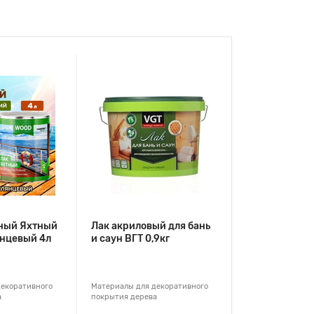
ный Яхтный
Лак акриловый для бань
янцевый 4л
и саун ВГТ 0,9кг
декоративного
Материалы для декоративного
а
покрытия дерева