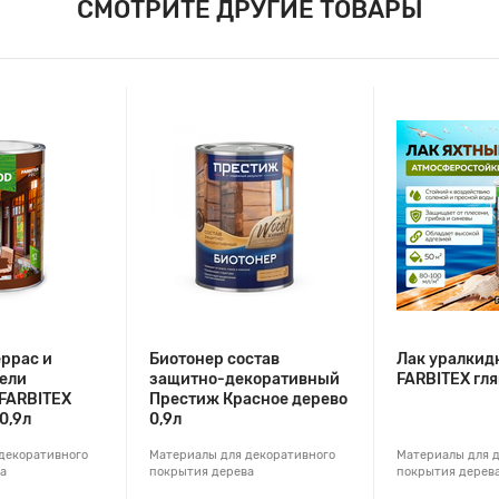
СМОТРИТЕ ДРУГИЕ ТОВАРЫ
еррас и
Биотонер состав
Лак уралкид
ели
защитно-декоративный
FARBITEX гл
FARBITEX
Престиж Красное дерево
0,9л
0,9л
декоративного
Материалы для декоративного
Материалы для 
а
покрытия дерева
покрытия дерев