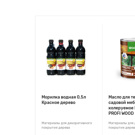
Морилка водная 0,5л
Масло для т
Красное дерево
садовой меб
колеруемое 
PROFI WOOD 
Материалы для декоративного
Материалы для 
покрытия дерева
покрытия дерев