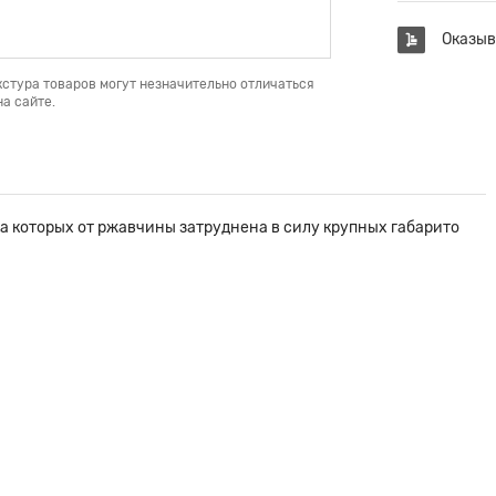
Оказыв
кстура товаров могут незначительно отличаться
а сайте.
а которых от ржавчины затруднена в силу крупных габарито