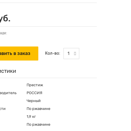
уб.
аде:
Кол-во:
истики
Престиж
водитель
РОССИЯ
Черный
сти
По ржавчине
1,9 кг
По ржавчине