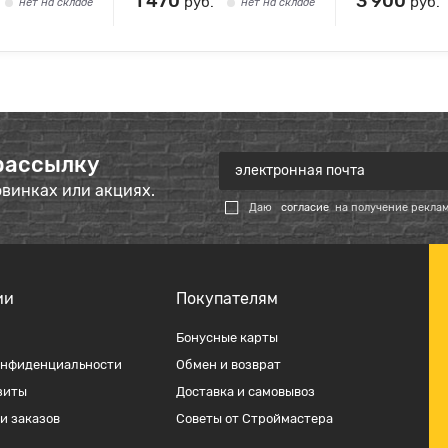
1 470
3 900
руб.
руб.
нет на складе
нет на складе
рассылку
овинках или акциях.
Даю
согласие
на получение рекла
ии
Покупателям
Бонусные карты
онфиденциальности
Обмен и возврат
зиты
Доставка и самовывоз
и заказов
Советы от Строймастера