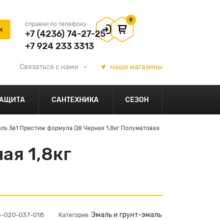
0
справки по телефону
+7 (4236) 74-27-25
+7 924 233 3313
Связаться
с нами
наши
магазины
АЩИТА
САНТЕХНИКА
СЕЗОН
ль 3в1 Престиж формула Q8 Черная 1,8кг Полуматовая
ая 1,8кг
Эмаль и грунт-эмаль
5-020-037-018
Категория: