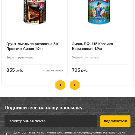
Грунт-эмаль по ржавчине 3в1
Эмаль ПФ-115 Казачка
Престиж Синяя 1,9кг
Коричневая 1,9кг
Эмаль и грунт-эмаль
Эмаль и грунт-эмаль
855
705
руб.
руб.
нет на складе
Подпишитесь на нашу рассылку
Даю
согласие
на получение рекламных и информационных материалов на