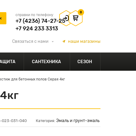
0
справки по телефону
+7 (4236) 74-27-25
+7 924 233 3313
Связаться
с нами
наши
магазины
АЩИТА
САНТЕХНИКА
СЕЗОН
стиж для бетонных полов Серая 4кг
 4кг
Эмаль и грунт-эмаль
1-023-031-040
Категория: