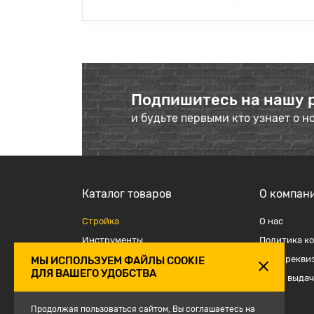
Подпишитесь на нашу 
и будьте первыми кто узнает о н
Каталог товаров
О компан
Стройка
О наc
Инструменты
Политика к
Отделка
Наши рекви
МЫ ИСПОЛЬЗУЕМ ФАЙЛЫ COOKIE
ДЛЯ ВАШЕГО УДОБСТВА
Крепеж и такелаж
Точки выдач
Электрика
Продолжая пользоваться сайтом, Вы соглашаетесь на