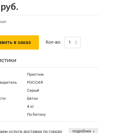
 руб.
аде:
Кол-во:
истики
Престиж
водитель
РОССИЯ
Серый
сти
Бетон
4 кг
По бетону
аем услуги доставки по городу
подробнее