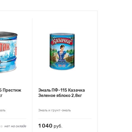
5 Престиж
Эмаль ПФ-115 Казачка
кг
Зеленое яблоко 2,8кг
маль
Эмаль и грунт-эмаль
1 040
руб.
нет на складе