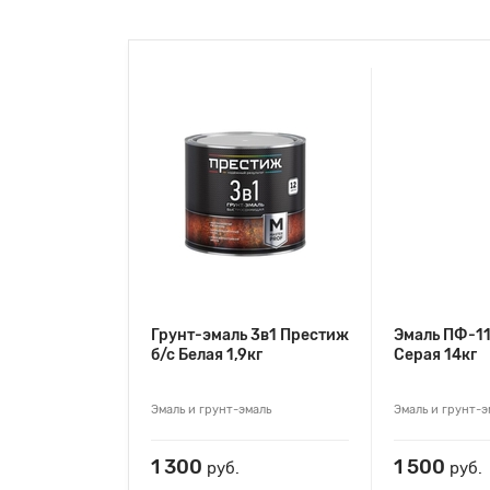
Грунт-эмаль 3в1 Престиж
Эмаль ПФ-1
б/с Белая 1,9кг
Серая 14кг
Эмаль и грунт-эмаль
Эмаль и грунт-э
1 300
1 500
руб.
руб.