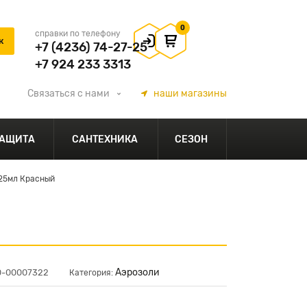
0
справки по телефону
+7 (4236) 74-27-25
+7 924 233 3313
Связаться
с нами
наши
магазины
АЩИТА
САНТЕХНИКА
СЕЗОН
25мл Красный
Аэрозоли
00-00007322
Категория: