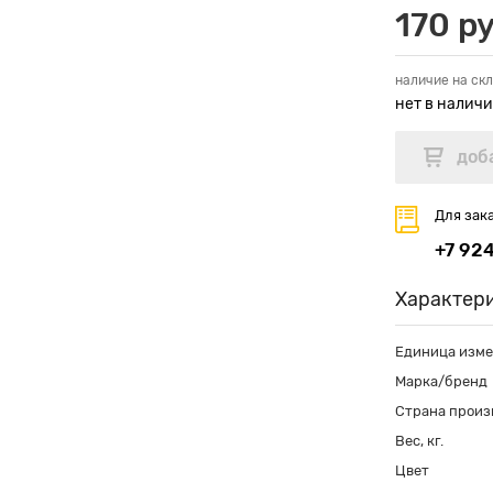
170 ру
наличие на скл
нет в налич
Для зак
+7 92
Характер
Единица изм
Марка/бренд
Страна произ
Вес, кг.
Цвет