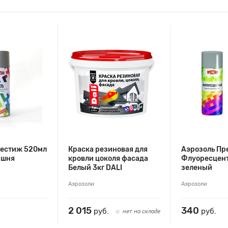
рестиж 520мл
Краска резиновая для
Аэрозоль Пр
ишня
кровли цоколя фасада
Флуоресцен
Белый 3кг DALI
зеленый
Аэрозоли
Аэрозоли
2 015
340
руб.
руб.
нет на складе