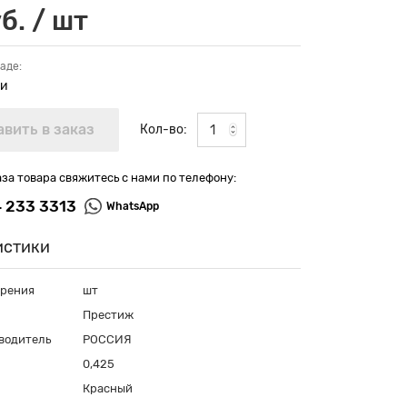
б. / шт
аде:
ии
Кол-во:
аза товара свяжитесь с нами по телефону:
4 233 3313
WhatsApp
истики
ерения
шт
Престиж
водитель
РОССИЯ
0,425
Красный