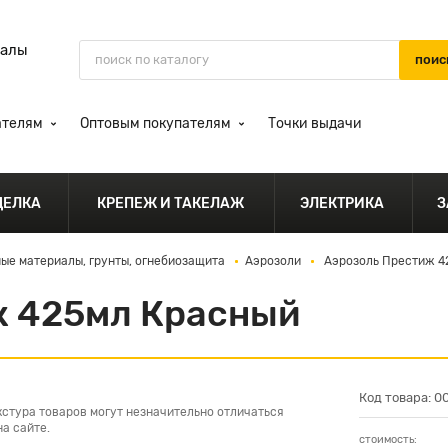
иалы
ателям
Оптовым покупателям
Точки выдачи
ДЕЛКА
КРЕПЕЖ И ТАКЕЛАЖ
ЭЛЕКТРИКА
З
ые материалы, грунты, огнебиозащита
Аэрозоли
Аэрозоль Престиж 4
ж 425мл Красный
Код товара: 
кстура товаров могут незначительно отличаться
а сайте.
стоимость: