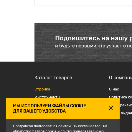
Подпишитесь на нашу 
и будьте первыми кто узнает о н
Каталог товаров
О компан
Стройка
О наc
Инструменты
Политика к
Отделка
Наши рекви
МЫ ИСПОЛЬЗУЕМ ФАЙЛЫ COOKIE
ДЛЯ ВАШЕГО УДОБСТВА
Крепеж и такелаж
Точки выдач
Электрика
Продолжая пользоваться сайтом, Вы соглашаетесь на
Средства защиты, спецодежда
обработку файлов cookie и других пользовательских