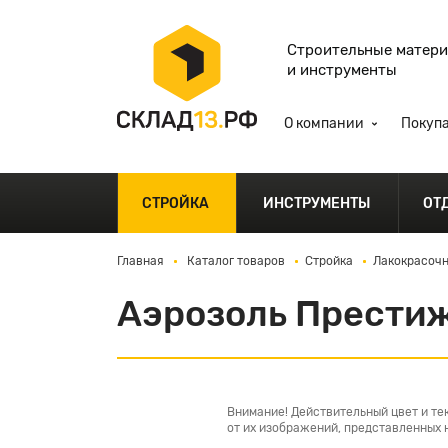
Строительные матер
и инструменты
О компании
Покуп
СТРОЙКА
ИНСТРУМЕНТЫ
ОТ
Главная
Каталог товаров
Стройка
Лакокрасочн
Аэрозоль Прести
Внимание! Действительный цвет и те
от их изображений, представленных н