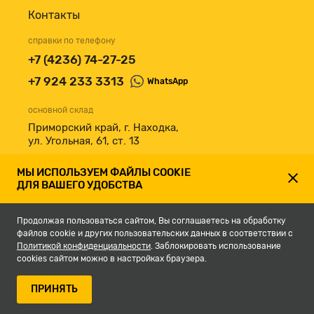
Контакты
справки по телефону
+7 (4236) 74-27-25
+7 924 233 3313
WhatsApp
основной склад
Приморский край, г. Находка,
ул. Угольная, 61, ст. 13
принимаем к оплате
МЫ ИСПОЛЬЗУЕМ ФАЙЛЫ COOKIE
ДЛЯ ВАШЕГО УДОБСТВА
Продолжая пользоваться сайтом, Вы соглашаетесь на обработку
файлов cookie и других пользовательских данных в соответствии с
Политикой конфиденциальности
. Заблокировать использование
cookies сайтом можно в настройках браузера.
© 2007-2026, Магазин строительных материалов СКЛАД13.РФ.
ПРИНЯТЬ
Разработка сайта -
студия Кефирок