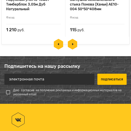
Тимберблок 3,05м Дуб
стыка Понова (Ханьи) АЕ10-
Натуральный
004 50*50*408мм
Фасад
Фасад
1 210
115
руб.
руб.
Подпишитесь на нашу рассылку
Даю
согласие
на получение рекламных и информационных материалов на
указанный email