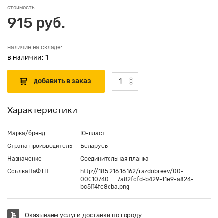
стоимость:
915 руб.
наличие на складе:
в наличии: 1
Характеристики
Марка/бренд
Ю-пласт
Страна производитель
Беларусь
Назначение
Соединительная планка
СсылкаНаФТП
http://185.216.16.162/razdobreev/00-
00010740__7a82fcfd-b429-11e9-a824-
bc5ff4fc8eba.png
Оказываем услуги доставки по городу