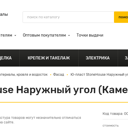
иалы
ателям
Оптовым покупателям
Точки выдачи
ДЕЛКА
КРЕПЕЖ И ТАКЕЛАЖ
ЭЛЕКТРИКА
З
териалы, кровля и водосток
Фасад
Ю-пласт StoneHouse Наружный уг
se Наружный угол (Каме
Код товара: 
кстура товаров могут незначительно отличаться
а сайте.
стоимость: