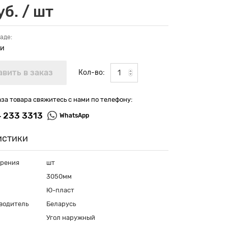
уб. / шт
аде:
ии
Кол-во:
аза товара свяжитесь с нами по телефону:
4 233 3313
WhatsApp
истики
ерения
шт
3050мм
Ю-пласт
водитель
Беларусь
Угол наружный