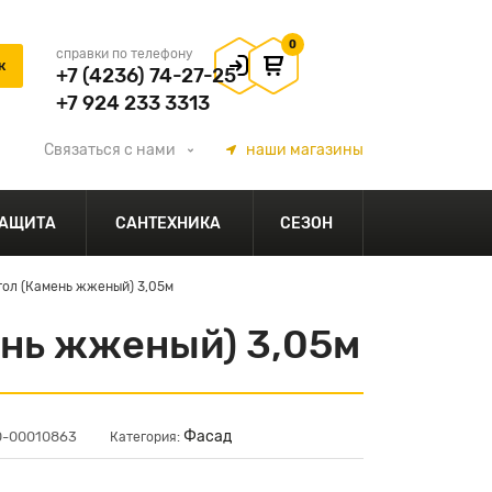
0
справки по телефону
+7 (4236) 74-27-25
+7 924 233 3313
Связаться
с нами
наши
магазины
АЩИТА
САНТЕХНИКА
СЕЗОН
ол (Камень жженый) 3,05м
нь жженый) 3,05м
Фасад
00-00010863
Категория: