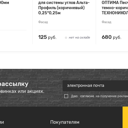
00мм
для системы углов Альта-
ОПТИМА Пес
Профиль (коричневый)
темно-кори
0,25*0,25м
ТЕХНОНИКО
Фасад
Фасад
125
680
руб.
руб.
нет на складе
рассылку
овинках или акциях.
Даю
согласие
на получение рекла
ии
Покупателям