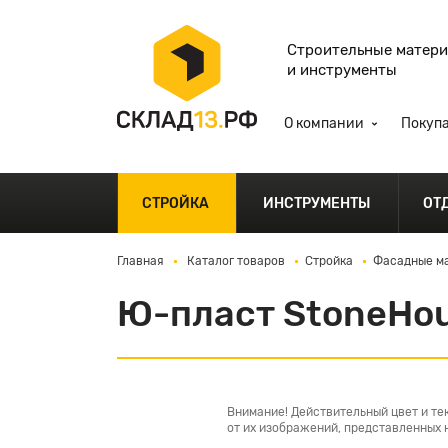
Строительные матер
и инструменты
О компании
Покуп
СТРОЙКА
ИНСТРУМЕНТЫ
ОТ
Главная
Каталог товаров
Стройка
Фасадные ма
Ю-пласт StoneHou
Внимание! Действительный цвет и те
от их изображений, представленных н