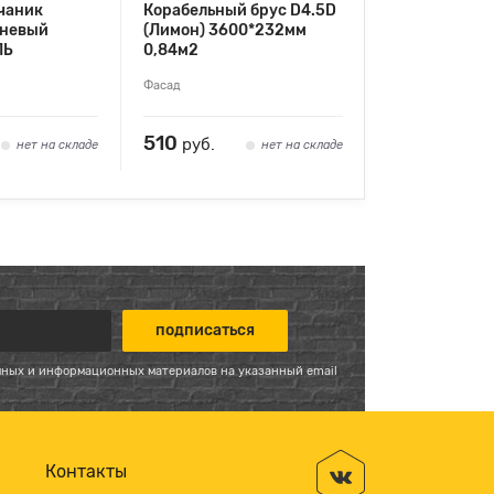
чаник
Корабельный брус D4.5D
чневый
(Лимон) 3600*232мм
ЛЬ
0,84м2
Фасад
510
руб.
нет на складе
нет на складе
мных и информационных материалов на указанный email
Контакты