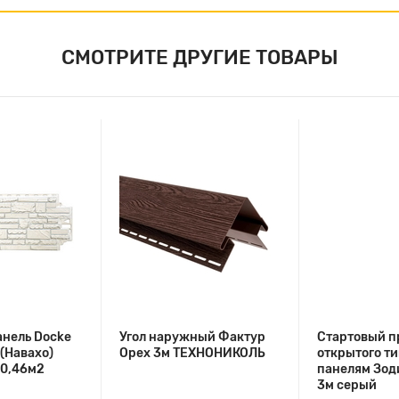
СМОТРИТЕ ДРУГИЕ ТОВАРЫ
нель Docke
Угол наружный Фактур
Стартовый п
 (Навахо)
Орех 3м ТЕХНОНИКОЛЬ
открытого ти
 0,46м2
панелям Зоди
3м серый