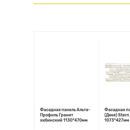
Фасадная панель Альта-
Фасадная па
Профиль Гранит
(Деке) Stern
хибинский 1130*470мм
1073*427мм