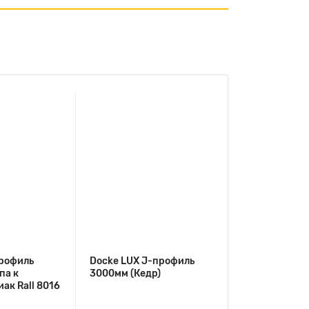
рофиль
Docke LUX J-профиль
па к
3000мм (Кедр)
ак Rall 8016