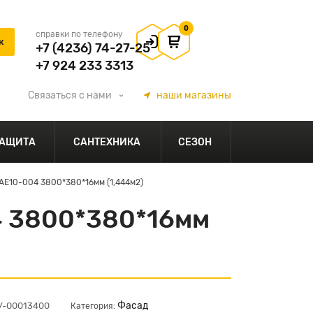
0
справки по телефону
+7 (4236) 74-27-25
+7 924 233 3313
Связаться
с нами
наши
магазины
АЩИТА
САНТЕХНИКА
СЕЗОН
АЕ10-004 3800*380*16мм (1,444м2)
4 3800*380*16мм
Фасад
ЦУ-00013400
Категория: