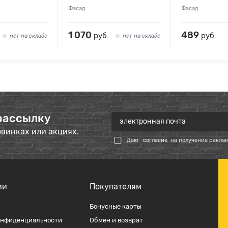
Фасад
Фасад
1 070
489
руб.
руб.
нет на складе
нет на складе
рассылку
овинках или акциях.
Даю
согласие
на получение рекла
ии
Покупателям
Бонусные карты
онфиденциальности
Обмен и возврат