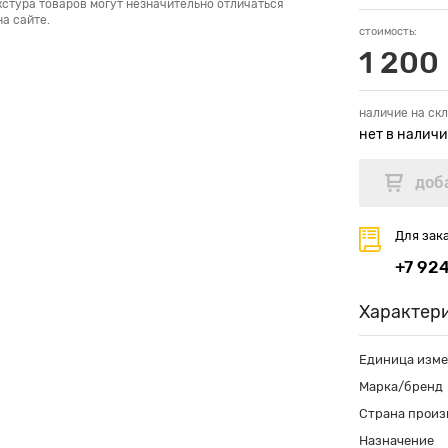
кстура товаров могут незначительно отличаться
а сайте.
стоимость:
1 200 
наличие на скл
нет в налич
Для зак
+7 92
Характер
Единица изм
Марка/бренд
Страна произ
Назначение