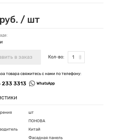
руб. / шт
аде:
ии
Кол-во:
аза товара свяжитесь с нами по телефону:
4 233 3313
WhatsApp
истики
ерения
шт
ПОНОВА
водитель
Китай
Фасадная панель