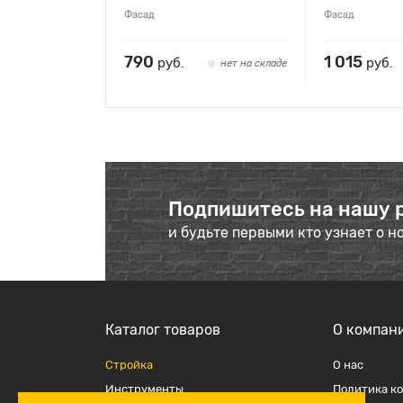
Фасад
Фасад
790
1 015
руб.
руб.
нет на складе
Подпишитесь на нашу 
и будьте первыми кто узнает о н
Каталог товаров
О компан
Стройка
О наc
Инструменты
Политика к