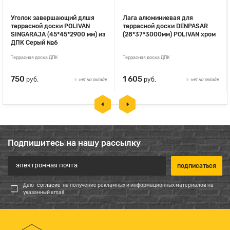
Уголок завершающий длшя
Лага алюминиевая для
террасной доски POLIVAN
террасной доски DENPASAR
SINGARAJA (45*45*2900 мм) из
(28*37*3000мм) POLIVAN хром
ДПК Серый №6
Террасная доска ДПК
Террасная доска ДПК
750
1 605
руб.
руб.
нет на складе
нет на складе
Подпишитесь на нашу рассылку
Даю
согласие
на получение рекламных и информационных материалов на
указанный email