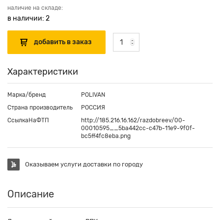
наличие на складе:
в наличии: 2
Характеристики
Марка/бренд
POLIVAN
Страна производитель
РОССИЯ
СсылкаНаФТП
http://185.216.16.162/razdobreev/00-
00010595__5ba442cc-c47b-11e9-9f0f-
bc5ff4fc8eba.png
Оказываем услуги доставки по городу
Описание