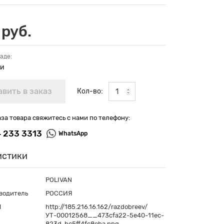
 руб.
аде:
ии
Кол-во:
аза товара свяжитесь с нами по телефону:
4 233 3313
WhatsApp
истики
POLIVAN
водитель
РОССИЯ
П
http://185.216.16.162/razdobreev/
УТ-00012568__473cfa22-5e40-11ec-
823d-bc5ff4fc8eba.png