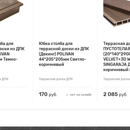
ба для
Юбка столба для
Террасная д
оски из ДПК
террасной доски из ДПК
ПУСТОТЕЛА
LIVAN
(Декинг) POLIVAN
(20*140*290
м Темно-
44*205*205мм Светло-
VELVET+3D 
коричневый
SINGARAJA Д
коричневый
а ДПК
Террасная доска ДПК
Террасная доск
170
2 085
руб.
руб.
нет на складе