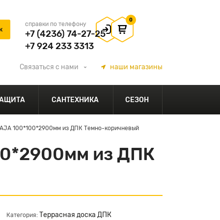
0
справки по телефону
+7 (4236) 74-27-25
+7 924 233 3313
Связаться
с нами
наши
магазины
АЩИТА
САНТЕХНИКА
СЕЗОН
AJA 100*100*2900мм из ДПК Темно-коричневый
00*2900мм из ДПК
Террасная доска ДПК
Категория: