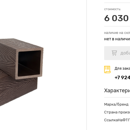
стоимость:
6 030
наличие на скл
нет в налич
Для зак
+7 92
Характер
Марка/бренд
Страна произ
СсылкаНаФТ