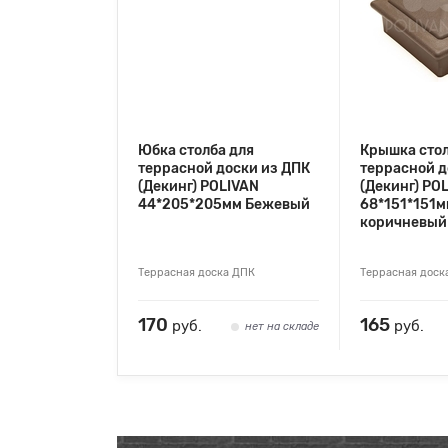
Юбка столба для
Крышка стол
террасной доски из ДПК
террасной д
(Декинг) POLIVAN
(Декинг) PO
44*205*205мм Бежевый
68*151*151м
коричневый
Террасная доска ДПК
Террасная доск
170
165
руб.
руб.
нет на складе