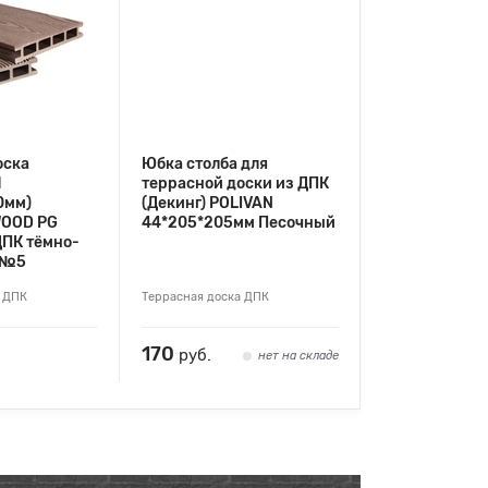
оска
Юбка столба для
Я
террасной доски из ДПК
0мм)
(Декинг) POLIVAN
WOOD PG
44*205*205мм Песочный
ПК тёмно-
 №5
а ДПК
Террасная доска ДПК
170
руб.
нет на складе