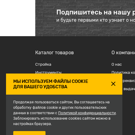
Подпишитесь на нашу 
и будьте первыми кто узнает о н
Каталог товаров
О компан
Стройка
О наc
Инструменты
Политика к
Отделка
Наши рекви
МЫ ИСПОЛЬЗУЕМ ФАЙЛЫ COOKIE
ДЛЯ ВАШЕГО УДОБСТВА
Крепеж и такелаж
Точки выдач
Электрика
Продолжая пользоваться сайтом, Вы соглашаетесь на
Средства защиты, спецодежда
обработку файлов cookie и других пользовательских
данных в соответствии с
Политикой конфиденциальности
.
Сантехника
Заблокировать использование cookies сайтом можно в
Сезон
настройках браузера.