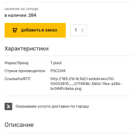
наличие на складе:
в наличии: 284
Характеристики
Марка/бренд
T.plast
Страна производитель
РОССИЯ
СсылкаНаФТП
http://185.216.16.162/razdobreev/00-
00002810__07114f4b-340d-11ea-a28e-
bc5ff4fc8eba.png
Оказываем услуги доставки по городу
Описание