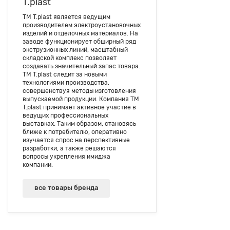
T.plast
ТМ T.plast является ведущим
производителем электроустановочных
изделий и отделочных материалов. На
заводе функционирует обширный ряд
экструзионных линий, масштабный
складской комплекс позволяет
создавать значительный запас товара.
ТМ T.plast следит за новыми
технологиями производства,
совершенствуя методы изготовления
выпускаемой продукции. Компания ТМ
T.plast принимает активное участие в
ведущих профессиональных
выставках. Таким образом, становясь
ближе к потребителю, оперативно
изучается спрос на перспективные
разработки, а также решаются
вопросы укрепления имиджа
компании.
все товары бренда