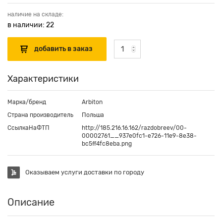
наличие на складе:
в наличии: 22
Характеристики
Марка/бренд
Arbiton
Страна производитель
Польша
СсылкаНаФТП
http://185.216.16.162/razdobreev/00-
00002761__937e0fc1-e726-11e9-8e38-
bc5ff4fc8eba.png
Оказываем услуги доставки по городу
Описание