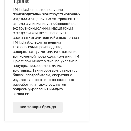
T.plast
ТМ T.plast является ведущим
производителем электроустановочных
изделий и отделочных материалов. На
заводе функционирует обширный ряд
экструзионных линий, масштабный
складской комплекс позволяет
создавать значительный запас товара.
ТМ T.plast следит за новыми
технологиями производства,
совершенствуя методы изготовления
выпускаемой продукции. Компания ТМ
T.plast принимает активное участие в
ведущих профессиональных
выставках. Таким образом, становясь
ближе к потребителю, оперативно
изучается спрос на перспективные
разработки, а также решаются
вопросы укрепления имиджа
компании.
все товары бренда