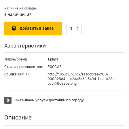
наличие на складе:
в наличии: 37
Характеристики
Марка/бренд
T.plast
Страна производитель
РОССИЯ
СсылкаНаФТП
http://185.216.16.162/razdobreev/00-
00002864__c2aa5d6f-340d-11ea-a28e-
bc5ff4fc8eba.png
Оказываем услуги доставки по городу
Описание