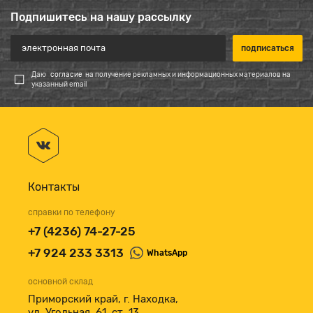
Подпишитесь на нашу рассылку
Даю
согласие
на получение рекламных и информационных материалов на
указанный email
Контакты
справки по телефону
+7 (4236) 74-27-25
+7 924 233 3313
WhatsApp
основной склад
Приморский край, г. Находка,
ул. Угольная, 61, ст. 13