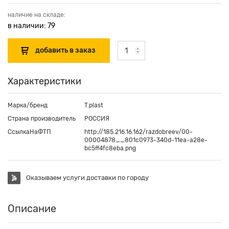
наличие на складе:
в наличии: 79
Характеристики
Марка/бренд
T.plast
Страна производитель
РОССИЯ
СсылкаНаФТП
http://185.216.16.162/razdobreev/00-
00004878__801c0973-340d-11ea-a28e-
bc5ff4fc8eba.png
Оказываем услуги доставки по городу
Описание