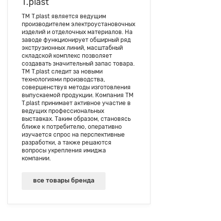
T.plast
ТМ T.plast является ведущим
производителем электроустановочных
изделий и отделочных материалов. На
заводе функционирует обширный ряд
экструзионных линий, масштабный
складской комплекс позволяет
создавать значительный запас товара.
ТМ T.plast следит за новыми
технологиями производства,
совершенствуя методы изготовления
выпускаемой продукции. Компания ТМ
T.plast принимает активное участие в
ведущих профессиональных
выставках. Таким образом, становясь
ближе к потребителю, оперативно
изучается спрос на перспективные
разработки, а также решаются
вопросы укрепления имиджа
компании.
все товары бренда