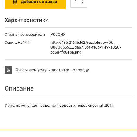
Характеристики
Страна производитель
РОССИЯ
СсылкаНаФТП
http://185.216.16.162/razdobreev/00-
00000555__daa715bf-f16b-11e9-a820-
bc5ff4fc8eba.png
Оказываем услуги доставки по городу
Описание
Используется для заделки торцевых поверхносткй ДСП.