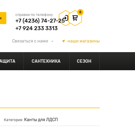
0
справки по телефону
+7 (4236) 74-27-25
+7 924 233 3313
Связаться
с нами
наши
магазины
АЩИТА
САНТЕХНИКА
СЕЗОН
Канты для ЛДСП
Категория: