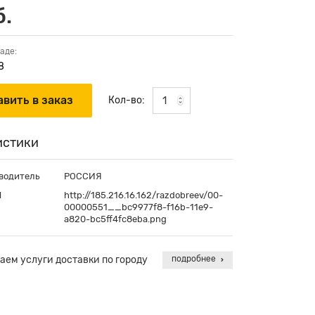
б.
аде:
8
Кол-во:
истики
водитель
РОССИЯ
П
http://185.216.16.162/razdobreev/00-
00000551__bc9977f8-f16b-11e9-
a820-bc5ff4fc8eba.png
аем услуги доставки по городу
подробнее