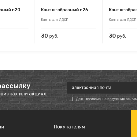
азный n20
Кант ш-образный n26
Кант ш-обра
П
Канты для ЛДСП
Канты для ЛДСП
30
30
руб.
руб.
рассылку
овинках или акциях.
Даю
согласие
на получение рекла
ии
Покупателям