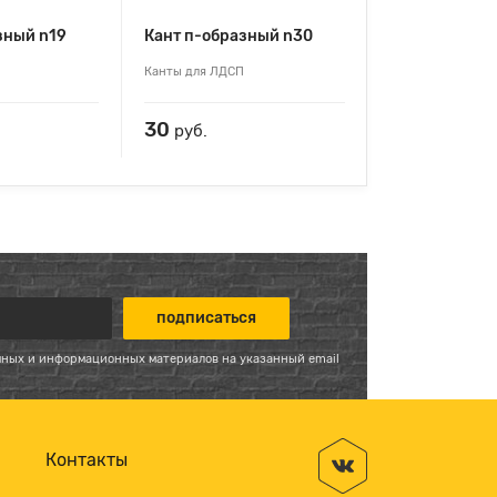
зный n19
Кант п-образный n30
Канты для ЛДСП
30
руб.
мных и информационных материалов на указанный email
Контакты