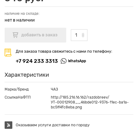
наличие на складе:
нет в наличии
Для заказа товара свяжитесь с нами по телефону:
+7 924 233 3313
WhatsApp
Характеристики
Марка/бренд
ЧАЗ
СсылкаНаФТП
http://185.216.16.162/razdobreev/
УТ-00012908__46bde012-9376-11ec-ba1a-
bc5ff4fc8eba.png
Оказываем услуги доставки по городу