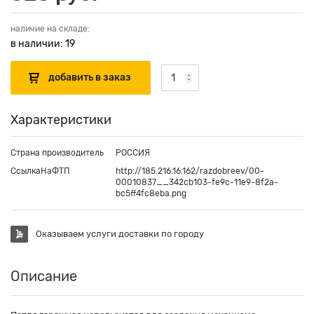
наличие на складе:
в наличии: 19
Характеристики
Страна производитель
РОССИЯ
СсылкаНаФТП
http://185.216.16.162/razdobreev/00-
00010837__342cb103-fe9c-11e9-8f2a-
bc5ff4fc8eba.png
Оказываем услуги доставки по городу
Описание