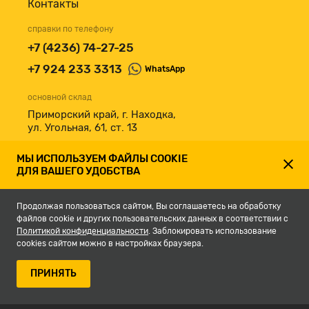
Контакты
справки по телефону
+7 (4236) 74-27-25
+7 924 233 3313
WhatsApp
основной склад
Приморский край, г. Находка,
ул. Угольная, 61, ст. 13
принимаем к оплате
МЫ ИСПОЛЬЗУЕМ ФАЙЛЫ COOKIE
ДЛЯ ВАШЕГО УДОБСТВА
Продолжая пользоваться сайтом, Вы соглашаетесь на обработку
файлов cookie и других пользовательских данных в соответствии с
Политикой конфиденциальности
. Заблокировать использование
cookies сайтом можно в настройках браузера.
© 2007-2026, Магазин строительных материалов СКЛАД13.РФ.
ПРИНЯТЬ
Разработка сайта -
студия Кефирок