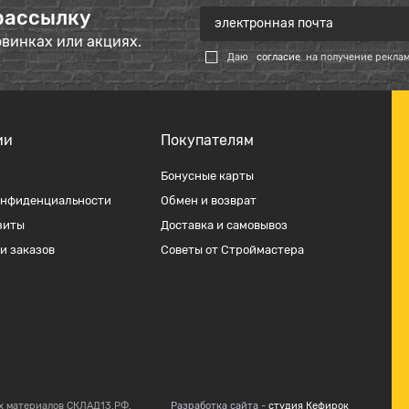
рассылку
овинках или акциях.
Даю
согласие
на получение рекла
ии
Покупателям
Бонусные карты
онфиденциальности
Обмен и возврат
зиты
Доставка и самовывоз
и заказов
Советы от Строймастера
х материалов СКЛАД13.РФ.
Разработка сайта -
студия Кефирок