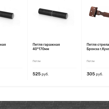
ная
Петля гаражная
Петля стрел
40*170мм
Бронза г.Кун
Петли
Петли
525
305
руб.
руб.