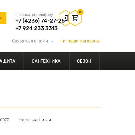
0
справки по телефону
+7 (4236) 74-27-25
+7 924 233 3313
Связаться
с нами
наши
магазины
АЩИТА
САНТЕХНИКА
СЕЗОН
Петли
10073
Категория: