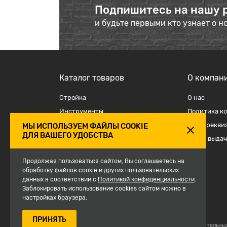
Подпишитесь на нашу 
и будьте первыми кто узнает о н
Каталог товаров
О компан
Стройка
О наc
Инструменты
Политика к
Отделка
Наши рекви
МЫ ИСПОЛЬЗУЕМ ФАЙЛЫ COOKIE
ДЛЯ ВАШЕГО УДОБСТВА
Крепеж и такелаж
Точки выдач
Электрика
Продолжая пользоваться сайтом, Вы соглашаетесь на
Средства защиты, спецодежда
обработку файлов cookie и других пользовательских
данных в соответствии с
Политикой конфиденциальности
.
Сантехника
Заблокировать использование cookies сайтом можно в
Сезон
настройках браузера.
ПРИНЯТЬ
© 2007-2026, Магазин строительны