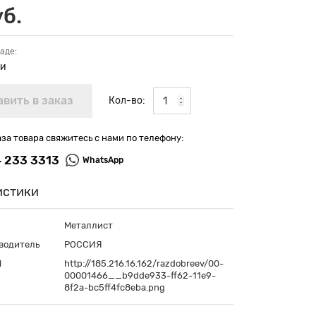
уб.
аде:
ии
Кол-во:
аза товара свяжитесь с нами по телефону:
4 233 3313
WhatsApp
истики
Металлист
водитель
РОССИЯ
П
http://185.216.16.162/razdobreev/00-
00001466__b9dde933-ff62-11e9-
8f2a-bc5ff4fc8eba.png