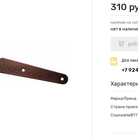
310 р
наличие на скл
нет в налич
Для зак
+7 92
Характер
Марка/бренд
Страна произ
СсылкаНаФТ