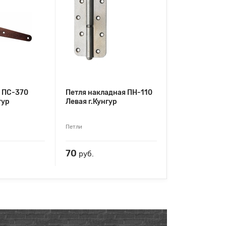
а ПС-370
Петля накладная ПН-110
гур
Левая г.Кунгур
Петли
70
руб.