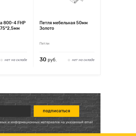
а 800-4 FHP
Петля мебельная 50мм
*75*2,5мм
Золото
Петли
30
руб.
нет на складе
нет на складе
мных и информационных материалов на указанный email