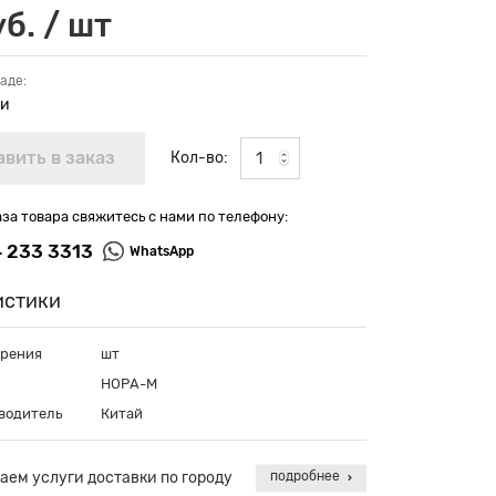
б. / шт
аде:
ии
Кол-во:
аза товара свяжитесь с нами по телефону:
4 233 3313
WhatsApp
истики
ерения
шт
НОРА-М
водитель
Китай
аем услуги доставки по городу
подробнее