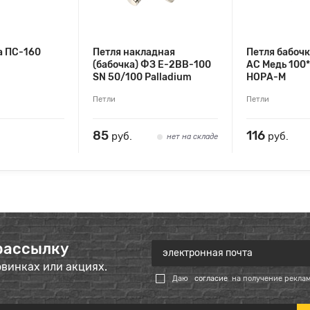
а ПС-160
Петля накладная
Петля бабочк
(бабочка) ФЗ E-2ВВ-100
AС Медь 100
SN 50/100 Palladium
НОРА-М
Петли
Петли
85
116
руб.
руб.
нет на складе
рассылку
овинках или акциях.
Даю
согласие
на получение рекла