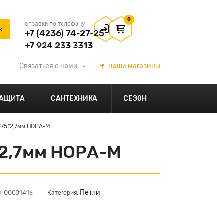
0
справки по телефону
+7 (4236) 74-27-25
+7 924 233 3313
Связаться
с нами
наши
магазины
АЩИТА
САНТЕХНИКА
СЕЗОН
*75*2,7мм НОРА-М
*2,7мм НОРА-М
Петли
0-00001416
Категория: