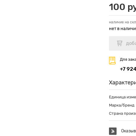
100 ру
наличие на скл
нет в налич
Для зак
+7 92
Характер
Единица изм
Марка/бренд
Страна произ
Оказыв