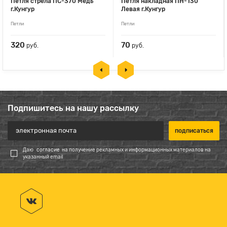
Петля стрела ПС-370 Медь
Петля накладная ПН-130
г.Кунгур
Левая г.Кунгур
Петли
Петли
320
70
руб.
руб.
Подпишитесь на нашу рассылку
Даю
согласие
на получение рекламных и информационных материалов на
указанный email