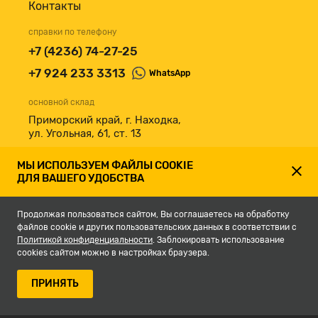
Контакты
справки по телефону
+7 (4236) 74-27-25
+7 924 233 3313
WhatsApp
основной склад
Приморский край, г. Находка,
ул. Угольная, 61, ст. 13
принимаем к оплате
МЫ ИСПОЛЬЗУЕМ ФАЙЛЫ COOKIE
ДЛЯ ВАШЕГО УДОБСТВА
Продолжая пользоваться сайтом, Вы соглашаетесь на обработку
файлов cookie и других пользовательских данных в соответствии с
Политикой конфиденциальности
. Заблокировать использование
cookies сайтом можно в настройках браузера.
© 2007-2026, Магазин строительных материалов СКЛАД13.РФ.
ПРИНЯТЬ
Разработка сайта -
студия Кефирок