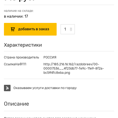
наличие на складе:
в наличии: 17
Характеристики
Страна производитель
РОССИЯ
СсылкаНаФТП
http://185.216.16.162/razdobreev/00-
00007536__4f23db77-fe9c-11e9-8f2a-
bc5ff4fc8eba.png
Оказываем услуги доставки по городу
Описание