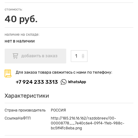
стоимость:
40 руб.
наличие на складе:
нет в наличии
Для заказа товара свяжитесь с нами по телефону:
+7 924 233 3313
WhatsApp
Характеристики
Страна производитель
РОССИЯ
СсылкаНаФТП
http://185.216.16.162/razdobreev/00-
00008778__7e40c6e4-09f4-11eb-988c-
bc5ff4fc8eba.png