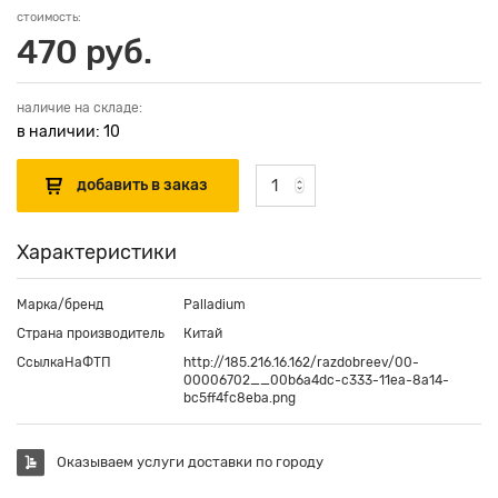
стоимость:
470 руб.
наличие на складе:
в наличии: 10
Характеристики
Марка/бренд
Palladium
Страна производитель
Китай
СсылкаНаФТП
http://185.216.16.162/razdobreev/00-
00006702__00b6a4dc-c333-11ea-8a14-
bc5ff4fc8eba.png
Оказываем услуги доставки по городу