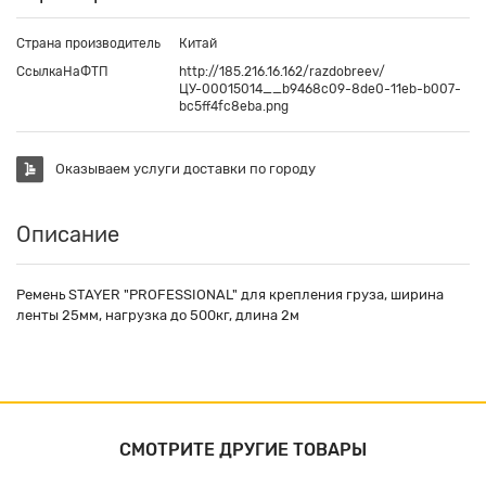
Страна производитель
Китай
СсылкаНаФТП
http://185.216.16.162/razdobreev/
ЦУ-00015014__b9468c09-8de0-11eb-b007-
bc5ff4fc8eba.png
Оказываем услуги доставки по городу
Описание
Ремень STAYER "PROFESSIONAL" для крепления груза, ширина
ленты 25мм, нагрузка до 500кг, длина 2м
СМОТРИТЕ ДРУГИЕ ТОВАРЫ