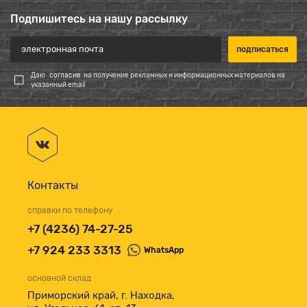
Подпишитесь на нашу рассылку
Даю
согласие
на получение рекламных и информационных материалов на
указанный email
Контакты
справки по телефону
+7 (4236) 74-27-25
+7 924 233 3313
WhatsApp
основной склад
Приморский край, г. Находка,