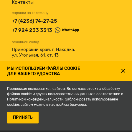
Контакты
справки по телефону
+7 (4236) 74-27-25
+7 924 233 3313
WhatsApp
основной склад
Приморский край, г. Находка,
ул. Угольная, 61, ст. 13
принимаем к оплате
МЫ ИСПОЛЬЗУЕМ ФАЙЛЫ COOKIE
ДЛЯ ВАШЕГО УДОБСТВА
Продолжая пользоваться сайтом, Вы соглашаетесь на обработку
файлов cookie и других пользовательских данных в соответствии с
Политикой конфиденциальности
. Заблокировать использование
cookies сайтом можно в настройках браузера.
© 2007-2026, Магазин строительных материалов СКЛАД13.РФ.
ПРИНЯТЬ
Разработка сайта -
студия Кефирок