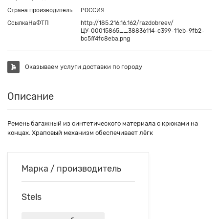
Страна производитель
РОССИЯ
СсылкаНаФТП
http://185.216.16.162/razdobreev/
ЦУ-00015865__38836114-c399-11eb-9fb2-
bc5ff4fc8eba.png
Оказываем услуги доставки по городу
Описание
Ремень багажный из синтетического материала с крюками на
концах. Храповый механизм обеспечивает лёгк
Марка / производитель
Stels