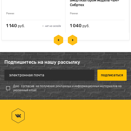
амортизатором модель «аА»
Сибртех
Ремни
Ремни
1 140
1 040
руб.
руб.
нет на складе
Подпишитесь на нашу рассылку
Даю
согласие
на получение рекламных и информационных материалов на
указанный email