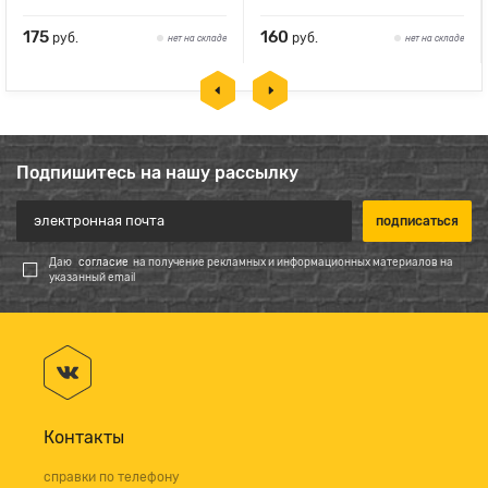
175
160
руб.
руб.
нет на складе
нет на складе
Подпишитесь на нашу рассылку
Даю
согласие
на получение рекламных и информационных материалов на
указанный email
Контакты
справки по телефону