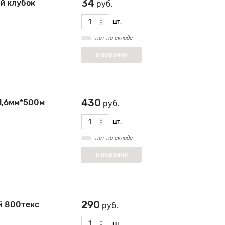
34
й клубок
руб.
шт.
нет на складе
430
1,6мм*500м
руб.
шт.
нет на складе
290
й 800текс
руб.
шт.