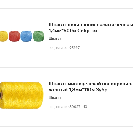
Шпагат полипропиленовый зелены
1,4мм*500м Сибртех
Шпагат
код товара: 93997
Шпагат многоцелевой полипропил
желтый 1,8мм*110м Зубр
Шпагат
код товара: 50037-110