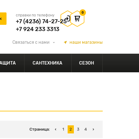
0
справки по телефону
+7 (4236) 74-27-25
+7 924 233 3313
Связаться
с нами
наши
магазины
АЩИТА
САНТЕХНИКА
СЕЗОН
Страница:
1
2
3
4