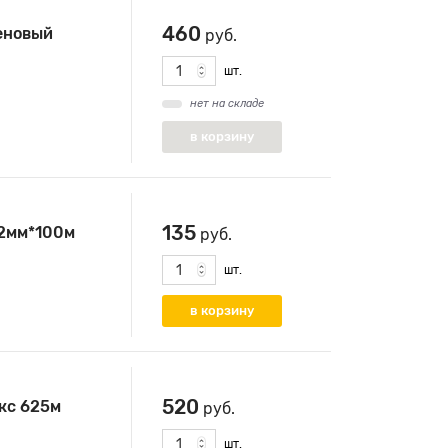
460
еновый
руб.
шт.
нет на складе
135
2мм*100м
руб.
шт.
520
кс 625м
руб.
шт.