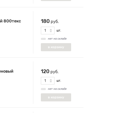
180
й 800текс
руб.
шт.
нет на складе
120
еновый
руб.
шт.
нет на складе