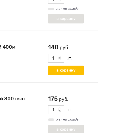
нет на складе
140
й 400м
руб.
шт.
175
й 800текс
руб.
шт.
нет на складе