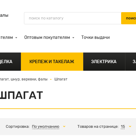
иалы
ателям
Оптовым покупателям
Точки выдачи
ДЕЛКА
КРЕПЕЖ И ТАКЕЛАЖ
ЭЛЕКТРИКА
З
агат, шнур, веревки, фалы
Шпагат
ШПАГАТ
Сортировка:
По умолчанию
Товаров на странице:
15